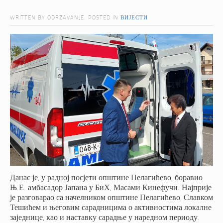
WRITTEN BY ODRZAVANJE. POSTED IN
ВИЈЕСТИ
Данас је, у радној посјети општине Пелагићево, боравио
Њ.Е. амбасадор Јапана у БиХ, Масами Кинефучи. Најприје
је разговарао са начелником општине Пелагићево, Славком
Тешићем и његовим сарадницима о активностима локалне
заједнице, као и наставку сарадње у наредном периоду.