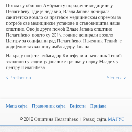
Потом су обишли Амбуланту породичне медицине у
Пелагићеву, гдје је недавно, Влада Јапана донирала
санитетско возило са пратећом медицинском опремом за
потребе ове медицинске установе и становништва наше
општине. Ово је друга помоћ Владе Јапана општине
Пелагићево, пошто су 2014. године донирали возило
Центру за социјални рад Пелагићево. Начелник Тешић је
додијелио захвалницу амбасадору Јапана.
На крају посјете, амбасадор Кинефучи и начелник Тешић
засадили су садницу јапанске трешке у парку Младих у
центру Пелагићева.
< Prethodna
Sledeća >
Мапа сајта
Правилник сајта
Вијести
Пријава
© 2018
Општина Пелагићево | Развој сајта:
МАГУС