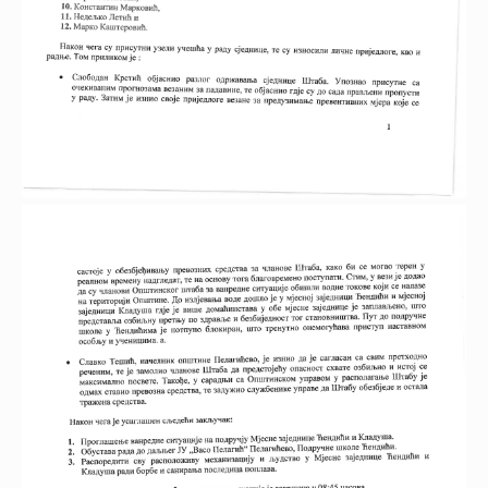
17.04.2024.
ПРИЈАВА НА ЈАВНИ
125 KB
23:13:58
КОНКУРС (ЗА ОРГАНЕ ЈЛС)
17.04.2024.
Комисија за јавни конкурс
219.29 KB
23:13:48
17-04-2024
17.04.2024.
3.56 MB
Јавни конкурс 17-04-2024
23:13:25
Рјешење о именовању
комисије за спровођење Јавног
17.04.2024.
конкурса за попуну
84 KB
23:00:23
упражњених радних мјеста -
Радник на пословима одрж ј
површина
28.12.2023.
4.6 MB
Јавна лицитација 2023
02:21:59
09.11.2023.
79.77 KB
Јавни позив за стипендије
00:30:19
27.09.2023.
План управљања отпадом -
1.32 MB
17:15:46
Ивковић Вељко
Докази уз захтјев за
27.09.2023.
2.51 MB
издавање еколошке дозволе -
17:13:11
Ивковић Вељко