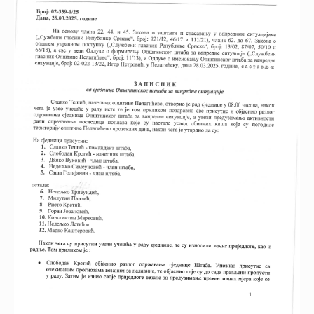
proizvodjacima 2025
10.06.2025.
Рјешење- Еколошка дозвола
37.4 KB
11:08:11
ДОО БРАНКА
Пословник о раду
10.06.2025.
340.34 KB
комисије- Начелници
11:06:43
одјељења
Обавјештење о усменом
10.06.2025.
46.32 KB
интервију- Начелници
11:06:39
одјељења
10.06.2025.
346.91 KB
пословник о раду комисије
11:06:23
10.06.2025.
обавјештење о усменом
55.96 KB
11:06:20
интервију
Rjesenje o imenovanju
komisije za sprovodjenje
22.05.2025.
Javnog konkursa za popunu
814.26 KB
21:51:05
upraznjenih radnih mjesta i za
prijem pripravnika na
odredjeno vrijeme
Rjesenje o imenovanju
22.05.2025.
komisije za sprovodjenje