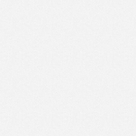
339.38 KB
10:11:40
одобрена новчана помоћ 2
07.07.2021.
Листа корисника којима је
201.61 KB
10:11:40
одобрена новчана помоћ 3
ОДЛУКА о радном времену
28.04.2021.
за вријеме републичких и
137.25 KB
07:38:40
вјерских празника на подручју
општине Пелагићево
ЈАВНИ ПОЗИВ -
22.04.2021.
402.98 KB
Министарство рада и борачко-
08:54:22
инвалидске заштите
09.04.2021.
187.91 KB
О предавачима
12:47:12
09.04.2021.
190.72 KB
О радионицама
12:46:54
09.04.2021.
Позив предузетницама за
260.17 KB
12:46:40
експертску обуку
08.04.2021.
ОДЛУКА о једнократној
245.06 KB
13:06:26
новчаној помоћи
02.04.2021.
Јавни позив за незапослене
476.61 KB
12:56:10
социјално угрожене борце