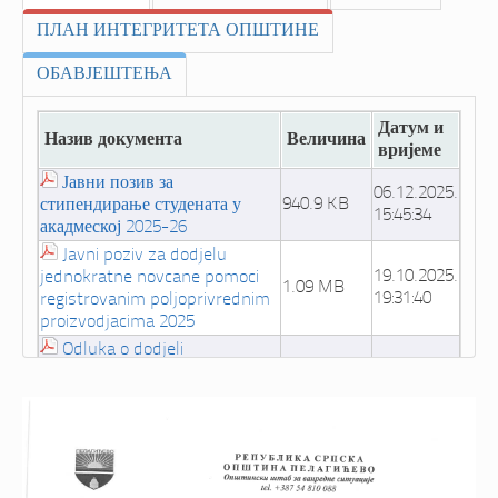
ПЛАН ИНТЕГРИТЕТА ОПШТИНЕ
ОБАВЈЕШТЕЊА
Датум и
Назив документа
Величина
вријеме
Јавни позив за
06.12.2025.
940.9 KB
стипендирање студената у
15:45:34
акадмеској 2025-26
Javni poziv za dodjelu
19.10.2025.
jednokratne novcane pomoci
1.09 MB
19:31:40
registrovanim poljoprivrednim
proizvodjacima 2025
Odluka o dodjeli
19.10.2025.
jednokratne novcane pomoci
719.1 KB
19:30:47
registrovanim poljoprivrednim
proizvodjacima 2025
Prijava za dodjelu
19.10.2025.
jednokratne novcane pomoci
341.51 KB
19:29:49
registrovanim poljoprivrednim