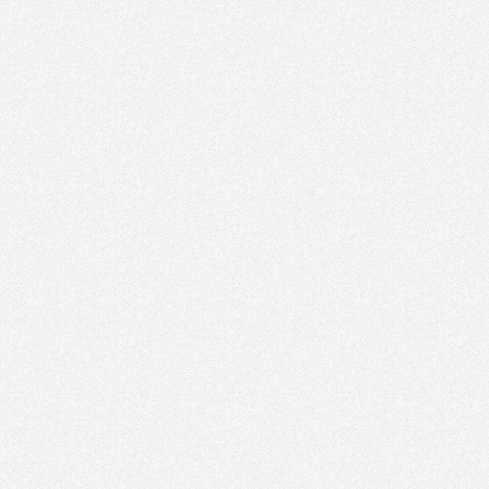
стипендије
Комисија за избор и
10.11.2021.
именовање секретара
61.29 KB
22:14:40
Скупштине општине
Пелагићево
Пословник о раду комисије
10.11.2021.
- за избор и именовање
846.62 KB
22:14:40
секретара општине
Пелагићево
Обавештење комисије за
05.11.2021.
55.78 KB
попуну упражњених радних
14:14:20
места
Пословник о раду комисије
04.11.2021.
826.66 KB
- за избор и именовање
18:58:54
Одбора за жалбе
Пословник о раду комисије
04.11.2021.
833.25 KB
- за попуну упражњених
18:58:54
радних мјеста
29.10.2021.
Пријава на јавни конкурс
125 KB
15:50:08
(за органе ЈЛС)
Рјешење о именовању