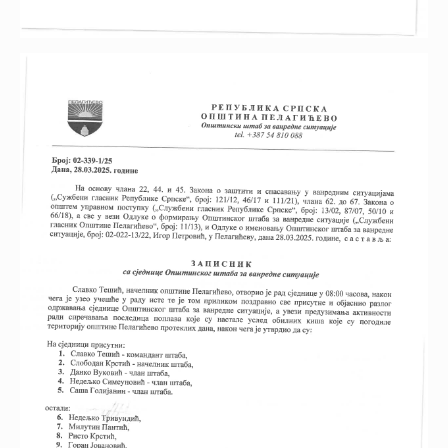
793.89 KB
21:51:01
Javnog konkursa za popunu
upraznjenih radnih mjesta
Javni konkurs za popunu
22.05.2025.
upraznjenih mjesta i za prijem
550.92 KB
21:50:58
pripravnika na odredjeno
vrijeme
22.05.2025.
Javni konkurs za popunu
419.21 KB
21:50:53
upraznjenih radnih mjesta
20.05.2025.
PRIJAVA NA JAVNI
56 KB
19:50:25
KONKURS-PRIPRAVNICI
ПРИЈАВА НА ЈАВНИ
20.05.2025.
125 KB
КОНКУРС (ЗА ОРГАНЕ ЈЛС)
19:50:21
05202025
Pravilnik o postupku
31.10.2024.
2.22 MB
zapošljavanja pripavnika i
10:14:52
volontera
31.10.2024.
Javni konkurs za prijem
1.3 MB
10:14:49
pripravnika
31.10.2024.
Rješenje o imenovanju
958.55 KB
10:14:46
komisije za prijem pripravnika