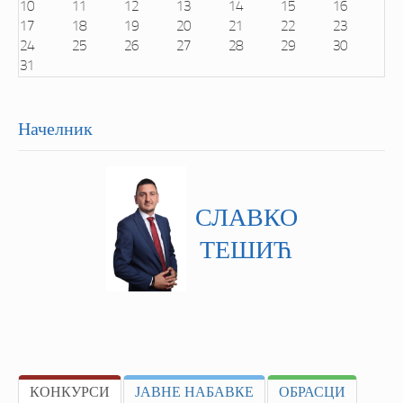
e
o
10
11
12
13
14
15
16
a
n
17
18
19
20
21
22
23
r
t
24
25
26
27
28
29
30
h
31
Начелник
СЛАВКО
ТЕШИЋ
КОНКУРСИ
ЈАВНЕ НАБАВКЕ
ОБРАСЦИ