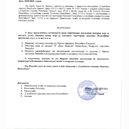
27.02.2023.
2.28 MB
грантова за програме и
14:28:26
пројекте
09.11.2022.
94 KB
Стипендије
02:09:06
Комисија за спровођење
01.08.2022.
Јавног конкурса за пријем
59.07 KB
15:39:28
приправника у радни однос на
одређено вријеме
Рјешење о именовању
14.07.2022.
133.54 KB
комисије за пријем
12:42:03
приправника
Одлука о расписивању Ј.
14.07.2022.
113.5 KB
конкурса за пријем
12:42:03
приправника
Јавни конкурс за пријем
13.07.2022.
198.56 KB
приправника у радни однос на
21:31:00
одређено вријеме
Рјешење о именовању
09.06.2022.
комисије за спровођење Јавног
1.16 MB
09:03:13
конкурса за пријем
приправника