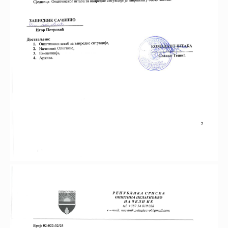
25.09.2023.
2.62 MB
Доказ Лазаревић сушара
19:48:27
01.09.2023.
Комисија за јавну
4.05 MB
20:35:47
лицитацију
25.08.2023.
2.84 MB
Јавна лицитација
11:18:20
Одлука енергетски
28.03.2023.
2.22 MB
сиромашни купци - службени
11:18:13
гласник
Рјешење о именовању
15.03.2023.
комисије за Јавни конкурс
247.81 KB
23:41:40
попуне упражњених радних
места 2
Рјешење о именовању
15.03.2023.
комисије за Јавни конкурс
256.19 KB
23:41:38
попуне упражњених радних
места 1
Јавни конкурс за попуну
27.02.2023.
493.81 KB
упражњених радних мјеста
20:40:27
2023
Правилник о додјели