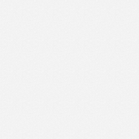
Образац - Јавни позив-
02.04.2021.
198.66 KB
незапослени борци од 1-5.
12:56:08
категорије
24.02.2021.
Обавјештење - пакет
140.51 KB
14:01:58
паприка
ОДЛУКА о накнади
24.02.2021.
превоза ученика за март,
107.53 KB
14:01:04
април, мај и јун мјесец
школске 2020-2021 године
Информације о објави 6.
јавног позива за доставу
19.01.2021.
220.96 KB
пројектних приједлога за
11:38:34
кориштење средстава
Challenge фонда
ОДЛУКА о накнади
12.01.2021.
превоза ученика за јануар и
93.33 KB
11:03:40
фебруар мјесец школске 2020-
2021 године
Одлука о радном времену за
31.12.2020.
140.62 KB
вријеме републичких празника
13:58:22
у 2021 години