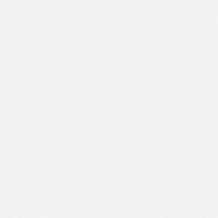
06.10.2021.
комисије за спровођење Јавног
189.17 KB
10:47:40
конкурса за попуну
упражњених радних мјеста
06.10.2021.
Јавни конкурс за попуну
324.8 KB
08:55:32
радних мјеста
05.10.2021.
Јавни конкурс за попуну
499.07 KB
12:15:06
упражњених радних мјеста
06.09.2021.
Захтјев за издавање
11.87 MB
17:59:24
еколошке дозволе
Обавјештење - Изградња
стамбених јединица за младе
02.09.2021.
66.14 KB
брачне парове и самохране
16:40:16
родитеље у Републици
Српској
07.07.2021.
Листа корисника којима
335.62 KB
10:11:42
није одобрена новчана помоћ 1
07.07.2021.
Листа корисника којима је
325.07 KB
10:11:42
одобрена новчана помоћ 1
07.07.2021.
Листа корисника којима
199.51 KB
10:11:40
није одобрена новчана помоћ 2
07.07.2021.
Листа корисника којима је