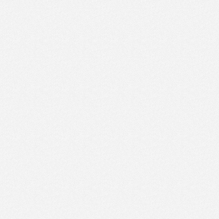
26.12.2020.
Јавни позив за редовне
143.2 KB
15:04:38
студенте
ОДЛУКА о накнади
30.09.2020.
91.38 KB
превоза ученика за школску
13:57:46
2020-2021 годину
18.03.2020.
Статут Центра за социјални
203.76 KB
12:40:32
рад Пелагићево