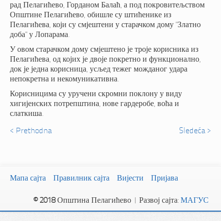
рад Пелагићево, Горданом Балаћ, а под покровитељством
Општине Пелагићево, обишле су штићенике из
Пелагићева, који су смјештени у старачком дому "Златно
доба" у Лопарама.
У овом старачком дому смјештено је троје корисника из
Пелагићева, од којих је двоје покретно и функционално,
док је једна корисница, усљед тежег можданог удара
непокретна и некомуникативна.
Корисницима су уручени скромни поклону у виду
хигијенских потрепштина, нове гардеробе, воћа и
слаткиша.
< Prethodna
Sledeća >
Мапа сајта
Правилник сајта
Вијести
Пријава
© 2018
Општина Пелагићево | Развој сајта:
МАГУС