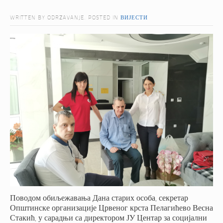
WRITTEN BY ODRZAVANJE. POSTED IN
ВИЈЕСТИ
Поводом обиљежавања Дана старих особа, секретар
Општинске организације Црвеног крста Пелагићево Весна
Стакић, у сарадњи са директором ЈУ Центар за социјални