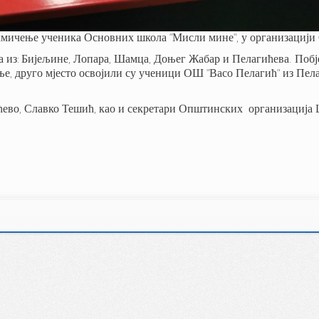
акмичење ученика Основних школа "Мисли мине", у организациј
а из: Бијељине, Лопара, Шамца, Доњег Жабар и Пелагићева. По
ње, друго мјесто освојили су ученици ОШ "Васо Пелагић" из Пел
ево, Славко Тешић, као и секретари Општинских организација Ц