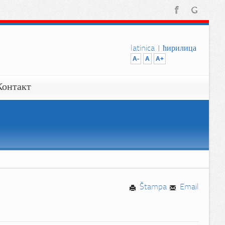
latinica
|
ћирилица
A-
A
A+
Контакт
Štampa
Email