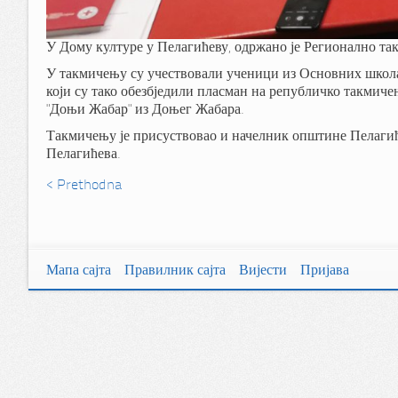
У Дому културе у Пелагићеву, одржано је Регионално т
У такмичењу су учествовали ученици из Основних школ
који су тако обезбједили пласман на републичко такмиче
"Доњи Жабар" из Доњег Жабара.
Такмичењу је присуствовао и начелник општине Пелагић
Пелагићева.
< Prethodna
Мапа сајта
Правилник сајта
Вијести
Пријава