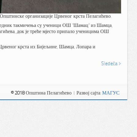
и Општинске организације Црвеног крста Пелагићево.
бједник такмичења су ученици ОШ "Шамац" из Шамца,
агићева, док је треће мјесто припало ученицима ОШ
рвеног крста из: Бијељине, Шамца, Лопара и
Sledeća >
© 2018
Општина Пелагићево | Развој сајта:
МАГУС