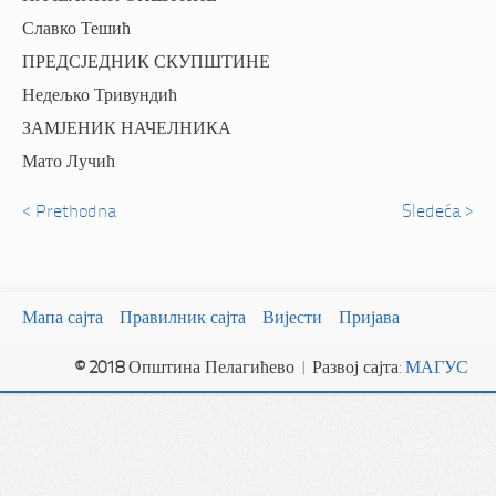
Славко Тешић
ПРЕДСЈЕДНИК СКУПШТИНЕ
Недељко Тривундић
ЗАМЈЕНИК НАЧЕЛНИКА
Мато Лучић
< Prethodna
Sledeća >
Мапа сајта
Правилник сајта
Вијести
Пријава
© 2018
Општина Пелагићево | Развој сајта:
МАГУС