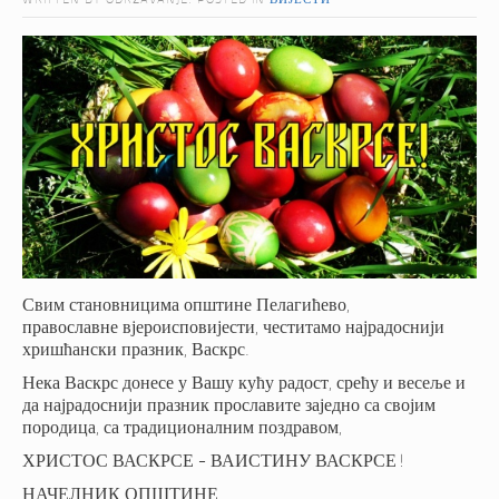
WRITTEN BY ODRZAVANJE. POSTED IN
ВИЈЕСТИ
Свим становницима општине Пелагићево,
православне вјероисповијести, честитамо најрадоснији
хришћански празник, Васкрс.
Нека Васкрс донесе у Вашу кућу радост, срећу и весеље и
да најрадоснији празник прославите заједно са својим
породица, са традиционалним поздравом,
ХРИСТОС ВАСКРСЕ - ВАИСТИНУ ВАСКРСЕ!
НАЧЕЛНИК ОПШТИНЕ