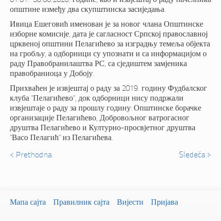
општине између два скупштинска засиједања.
Ивица Ешеговић именован је за новог члана Општинске
изборне комисије, дата је сагласност Српској православној
црквеној општини Пелагићево за изградњу темеља објекта
на гробљу, а одборници су упознати и са информацијом о
раду Правобранилаштва РС, са сједиштем замјеника
правобраниоца у Добоју.
Прихваћен је извјештај о раду за 2019. годину Фудбалског
клуба "Пелагићево", док одборници нису подржали
извјештаје о раду за прошлу годину: Општинске борачке
организације Пелагићево, Добровољног ватрогасног
друштва Пелагићево и Културно-просвјетног друштва
"Васо Пелагић" из Пелагићева.
< Prethodna
Sledeća >
Мапа сајта
Правилник сајта
Вијести
Пријава