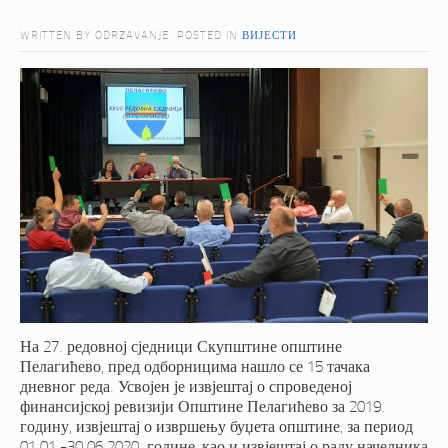
WRITTEN BY ODRZAVANJE. POSTED IN
ВИЈЕСТИ
На 27. редовној сједници Скупштине општине
Пелагићево, пред одборницима нашло се 15 тачака
дневног реда. Усвојен је извјештај о спроведеној
финансијској ревизији Општине Пелагићево за 2019.
годину, извјештај о извршењу буџета општине, за период
01.01.-30.06.2020. године, као и извјештај о раду начелника