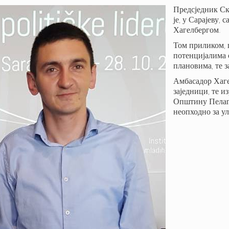
Предсједник С
је, у Сарајеву,
Хагелбергом.
Том приликом, 
потенцијалима 
плановима, те 
Амбасадор Хаге
заједници, те и
Општину Пелаги
неопходно за у