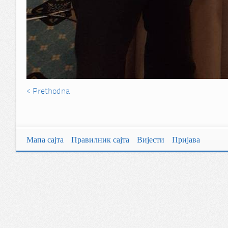
< Prethodna
Мапа сајта
Правилник сајта
Вијести
Пријава