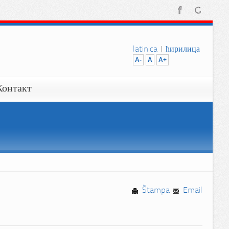
latinica
|
ћирилица
A-
A
A+
Контакт
Štampa
Email