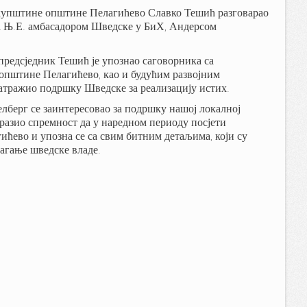
купштине општине Пелагићево Славко Тешић разговарао
 са Њ.Е. амбасадором Шведске у БиХ, Андерсом
предсједник Тешић је упознао саговорника са
општине Пелагићево, као и будућим развојним
затражио подршку Шведске за реализацију истих.
лберг се заинтересовао за подршку нашој локалној
зразио спремност да у наредном периоду посјети
ћево и упозна се са свим битним детаљима, који су
лагање шведске владе.